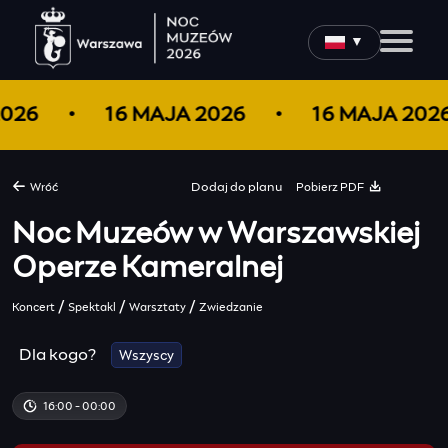
▼
2026
16 MAJA 2026
16 MAJA 20
Pobierz PDF
Wróć
Dodaj do
planu
Noc Muzeów w Warszawskiej
Operze Kameralnej
/
/
/
Koncert
Spektakl
Warsztaty
Zwiedzanie
Dla kogo?
Wszyscy
16:00 - 00:00