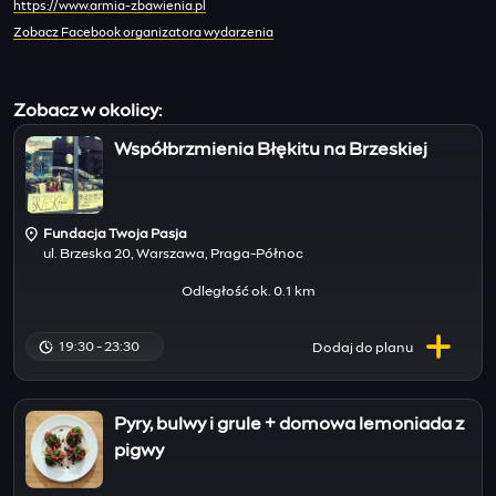
https://www.armia-zbawienia.pl
Zobacz Facebook organizatora wydarzenia
Zobacz w okolicy:
Współbrzmienia Błękitu na Brzeskiej
Fundacja Twoja Pasja
ul. Brzeska 20, Warszawa, Praga-Północ
Odległość ok. 0.1 km
19:30 - 23:30
Dodaj do
planu
Pyry, bulwy i grule + domowa lemoniada z
pigwy