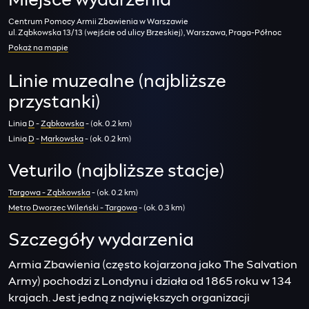
Miejsce wydarzenia
Centrum Pomocy Armii Zbawienia w Warszawie
ul. Ząbkowska 13/13 (wejście od ulicy Brzeskiej), Warszawa, Praga-Północ
Pokaż na mapie
Linie muzealne (najbliższe
przystanki)
Linia
D
-
Ząbkowska
- (ok. 0.2 km)
Linia
D
-
Markowska
- (ok. 0.2 km)
Veturilo (najbliższe stacje)
Targowa - Ząbkowska
- (ok. 0.2 km)
Metro Dworzec Wileński - Targowa
- (ok. 0.3 km)
Szczegóły wydarzenia
Armia Zbawienia (często kojarzona jako The Salvation
Army) pochodzi z Londynu i działa od 1865 roku w 134
krajach. Jest jedną z największych organizacji