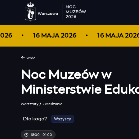
 2026
16 MAJA 2026
16 MAJA 20
Wróć
Noc Muzeów w
Ministerstwie Eduk
/
Warsztaty
Zwiedzanie
Dla kogo?
Wszyscy
18:00 - 01:00