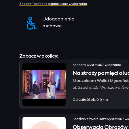
Zobacz Facebook organizatora wydarzenia
Udogodnienia
ruchowe
Zobacz w okolicy:
Koncert/Wystawa/Zwiedzanie
Na straży pamięci o lu
Mauzoleum Walki i Męczeństw
al. Szucha 25, Warszawa, Śr
Odległość ok. 0.0 km
Spotkanie/Wernisaż/Wystawa/Zwi
Obserwacja Obrazów i