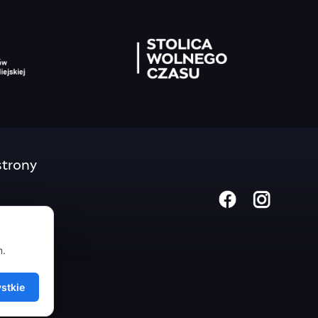
trony
m.
stkie