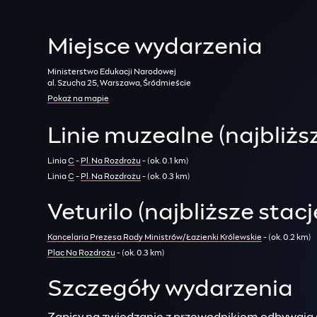
Miejsce wydarzenia
Ministerstwo Edukacji Narodowej
al. Szucha 25, Warszawa, Śródmieście
Pokaż na mapie
Linie muzealne (najbliżs
Linia
C
-
Pl. Na Rozdrożu
- (ok. 0.1 km)
Linia
C
-
Pl. Na Rozdrożu
- (ok. 0.3 km)
Veturilo (najbliższe stacj
Kancelaria Prezesa Rady Ministrów/Łazienki Królewskie
- (ok. 0.2 km)
Plac Na Rozdrożu
- (ok. 0.3 km)
Szczegóły wydarzenia