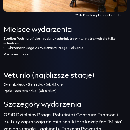
OSiR Dzielnicy Praga-Południe
Miejsce wydarzenia
Stadion Podskarbińska - budynek administracyjny, I piętro, wejście tylko
schodami
ul. Chrzanowskiego 23, Warszawa, Praga-Południe
Pokaż na mapie
Veturilo (najbliższe stacje)
Dwernickiego - Siennicka
- (ok. 0.1 km)
Pętla Podskarbińska
- (ok. 0.4 km)
Szczegóły wydarzenia
OSiR Dzielnicy Praga-Południe i Centrum Promocji
Kultury zapraszają do miejsca, które każdy fan “Misia“
zna doskonale – gabinetu Prezesa Ryszarda