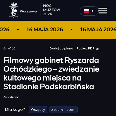
▼
2026
16 MAJA 2026
16 MAJA 202
Pobierz PDF
Wróć
Dodaj do
planu
Filmowy gabinet Ryszarda
Ochódzkiego – zwiedzanie
kultowego miejsca na
Stadionie Podskarbińska
Zwiedzanie
Dla kogo?
Wszyscy
z psem i kotem