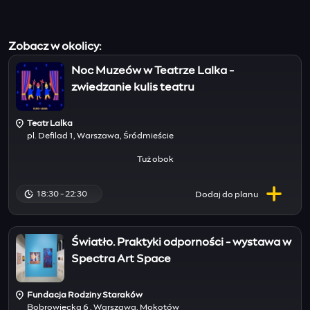
Zobacz w okolicy:
Noc Muzeów w Teatrze Lalka -
zwiedzanie kulis teatru
Teatr Lalka
pl. Defilad 1, Warszawa, Śródmieście
Tuż obok
18:30 - 22:30
Dodaj do
planu
Światło. Praktyki odporności - wystawa w
Spectra Art Space
Fundacja Rodziny Staraków
Bobrowiecka 6 , Warszawa, Mokotów