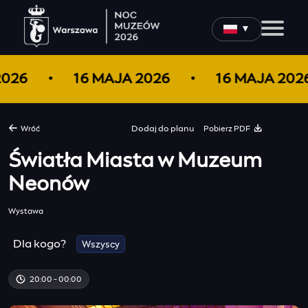
▼
 2026
16 MAJA 2026
16 MAJA 20
Pobierz PDF
Wróć
Dodaj do
planu
Światła Miasta w Muzeum
Neonów
Wystawa
Dla kogo?
Wszyscy
20:00 - 00:00