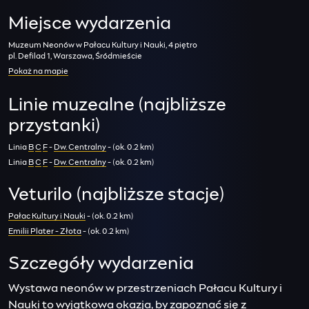
Miejsce wydarzenia
Muzeum Neonów w Pałacu Kultury i Nauki, 4 piętro
pl. Defilad 1, Warszawa, Śródmieście
Pokaż na mapie
Linie muzealne (najbliższe
przystanki)
Linia
B
C
F
-
Dw. Centralny
- (ok. 0.2 km)
Linia
B
C
F
-
Dw. Centralny
- (ok. 0.2 km)
Veturilo (najbliższe stacje)
Pałac Kultury i Nauki
- (ok. 0.2 km)
Emilii Plater - Złota
- (ok. 0.2 km)
Szczegóły wydarzenia
Wystawa neonów w przestrzeniach Pałacu Kultury i
Nauki to wyjątkowa okazja, by zapoznać się z