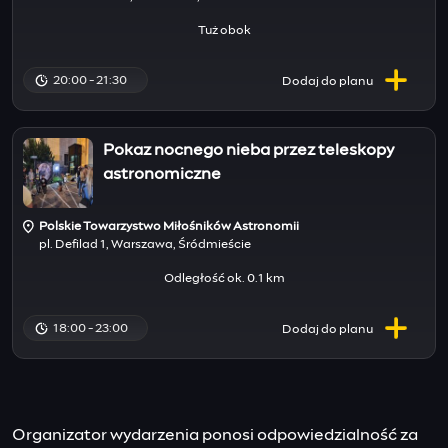
Tuż obok
20:00 - 21:30
Dodaj do
planu
Pokaz nocnego nieba przez teleskopy
astronomiczne
Polskie Towarzystwo Miłośników Astronomii
pl. Defilad 1, Warszawa, Śródmieście
Odległość ok. 0.1 km
18:00 - 23:00
Dodaj do
planu
Organizator wydarzenia ponosi odpowiedzialność za