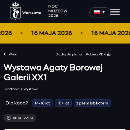
▼
 2026
16 MAJA 2026
16 MAJA 20
Pobierz PDF
Wróć
Dodaj do
planu
Wystawa Agaty Borowej
Galerii XX1
/
Spotkanie
Wystawa
Dla kogo?
14-18 lat
18+ lat
z psem lub kotem
18:00 - 22:00