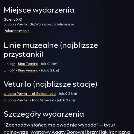
Miejsce wydarzenia
Galeria XX1
al. Jana Pawła II 36, Warszawa, Śródmieście
Pokaż na mapie
Linie muzealne (najbliższe
przystanki)
Linia
M
-
Kino Femina
- (ok. 0.1 km)
Linia
M
-
Kino Femina
- (ok. 0.2 km)
Veturilo (najbliższe stacje)
al. Jana Pawła II - al. Solidarności
- (ok. 0.2 km)
al. Jana Pawła II - Plac Mirowski
- (ok. 0.3 km)
Szczegóły wydarzenia
“Zachodów słońca malować nie wypada“ — tytuł
najnowszej wystawy Agaty Borowej brzmi jak ironiczna