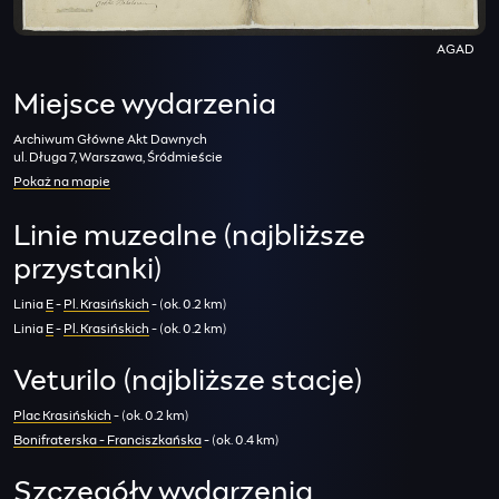
AGAD
Miejsce wydarzenia
Archiwum Główne Akt Dawnych
ul. Długa 7, Warszawa, Śródmieście
Pokaż na mapie
Linie muzealne (najbliższe
przystanki)
Linia
E
-
Pl. Krasińskich
- (ok. 0.2 km)
Linia
E
-
Pl. Krasińskich
- (ok. 0.2 km)
Veturilo (najbliższe stacje)
Plac Krasińskich
- (ok. 0.2 km)
Bonifraterska - Franciszkańska
- (ok. 0.4 km)
Szczegóły wydarzenia