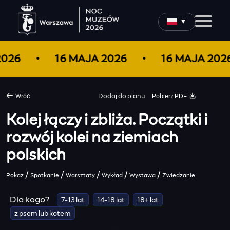
▼
 2026
16 MAJA 2026
16 MAJA 20
Pobierz PDF
Wróć
Dodaj do
planu
Kolej łączy i zbliża. Początki i
rozwój kolei na ziemiach
polskich
/
/
/
/
/
Pokaz
Spotkanie
Warsztaty
Wykład
Wystawa
Zwiedzanie
Dla kogo?
7-13 lat
14-18 lat
18+ lat
z psem lub kotem