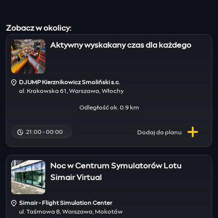
Zobacz w okolicy:
Aktywny wyskakany czas dla każdego
DJUMP Kierznikowicz Smoliński s.c.
al. Krakowska 61, Warszawa, Włochy
Odległość ok. 0.9 km
21:00 - 00:00
Dodaj do
planu
Noc w Centrum Symulatorów Lotu
Simair Virtual
Simair - Flight Simulation Center
ul. Taśmowa 8, Warszawa, Mokotów