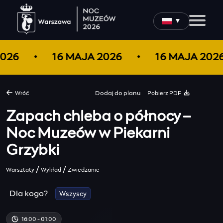
▼
2026
16 MAJA 2026
16 MAJA 20
Pobierz PDF
Wróć
Dodaj do
planu
Zapach chleba o północy –
Noc Muzeów w Piekarni
Grzybki
/
/
Warsztaty
Wykład
Zwiedzanie
Dla kogo?
Wszyscy
16:00 - 01:00