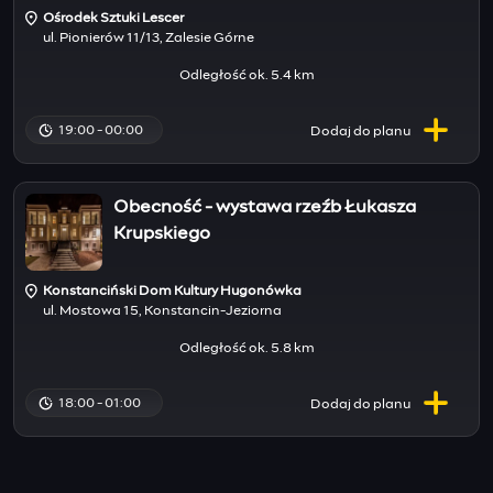
Ośrodek Sztuki Lescer
ul. Pionierów 11/13, Zalesie Górne
Odległość ok. 5.4 km
19:00 - 00:00
Dodaj do
planu
Obecność - wystawa rzeźb Łukasza
Krupskiego
Konstanciński Dom Kultury Hugonówka
ul. Mostowa 15, Konstancin-Jeziorna
Odległość ok. 5.8 km
18:00 - 01:00
Dodaj do
planu