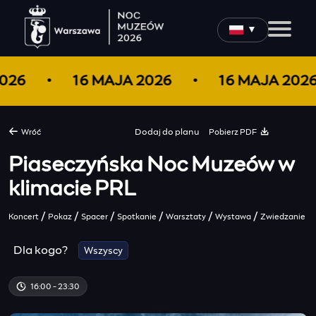
▼
2026
16 MAJA 2026
16 MAJA 202
Pobierz PDF
Wróć
Dodaj do
planu
Piaseczyńska Noc Muzeów w
klimacie PRL
/
/
/
/
/
/
Koncert
Pokaz
Spacer
Spotkanie
Warsztaty
Wystawa
Zwiedzanie
Dla kogo?
Wszyscy
16:00 - 23:30