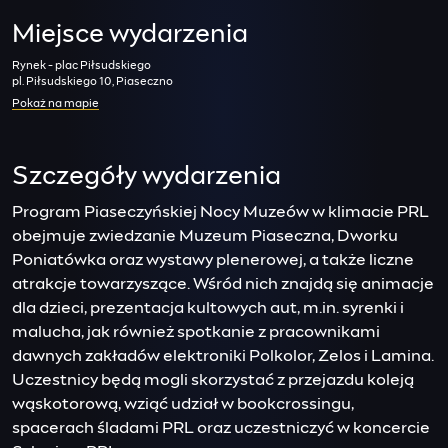
Miejsce wydarzenia
Rynek - plac Piłsudskiego
pl. Piłsudskiego 10, Piaseczno
Pokaż na mapie
Szczegóły wydarzenia
Program Piaseczyńskiej Nocy Muzeów w klimacie PRL
obejmuje zwiedzanie Muzeum Piaseczna, Dworku
Poniatówka oraz wystawy plenerowej, a także liczne
atrakcje towarzyszące. Wśród nich znajdą się animacje
dla dzieci, prezentacja kultowych aut, m.in. syrenki i
malucha, jak również spotkanie z pracownikami
dawnych zakładów elektroniki Polkolor, Zelos i Lamina.
Uczestnicy będą mogli skorzystać z przejazdu koleją
wąskotorową, wziąć udział w bookcrossingu,
spacerach śladami PRL oraz uczestniczyć w koncercie