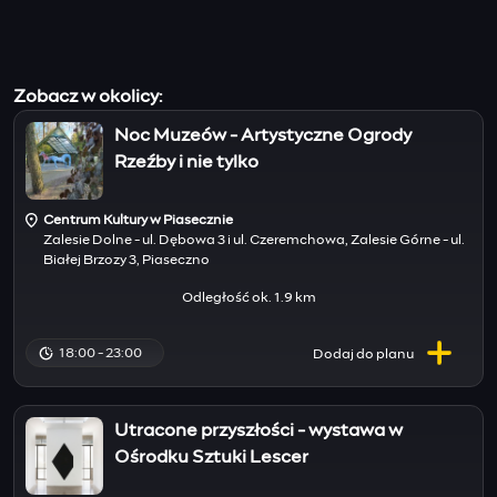
Zobacz w okolicy:
Noc Muzeów - Artystyczne Ogrody
Rzeźby i nie tylko
Centrum Kultury w Piasecznie
Zalesie Dolne - ul. Dębowa 3 i ul. Czeremchowa, Zalesie Górne - ul.
Białej Brzozy 3, Piaseczno
Odległość ok. 1.9 km
18:00 - 23:00
Dodaj do
planu
Utracone przyszłości - wystawa w
Ośrodku Sztuki Lescer