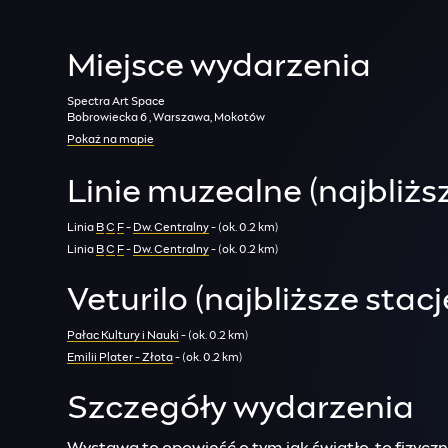
Miejsce wydarzenia
Spectra Art Space
Bobrowiecka 6 , Warszawa, Mokotów
Pokaż na mapie
Linie muzealne (najbliżs
Linia
B
C
F
-
Dw. Centralny
- (ok. 0.2 km)
Linia
B
C
F
-
Dw. Centralny
- (ok. 0.2 km)
Veturilo (najbliższe stacj
Pałac Kultury i Nauki
- (ok. 0.2 km)
Emilii Plater - Złota
- (ok. 0.2 km)
Szczegóły wydarzenia