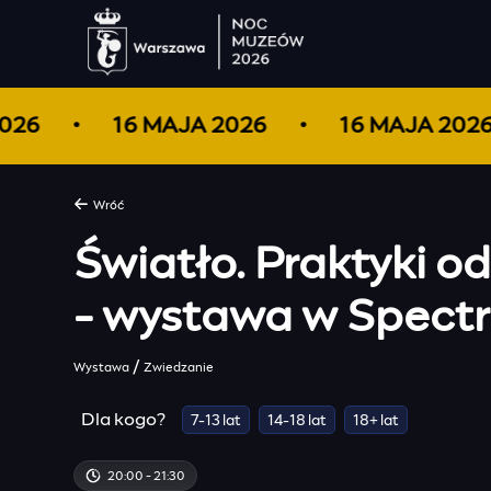
 2026
16 MAJA 2026
16 MAJA 20
Wróć
Światło. Praktyki o
- wystawa w Spectr
/
Wystawa
Zwiedzanie
Dla kogo?
7-13 lat
14-18 lat
18+ lat
20:00 - 21:30