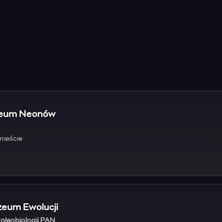
zeum Neonów
mieście
eum Ewolucji
aleobiologii PAN