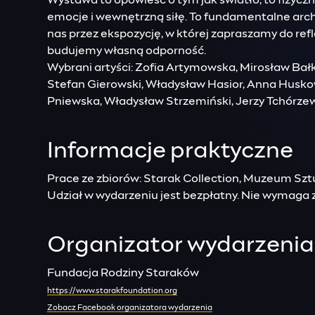
Wystawa to opowieść o tym jak światło, to fizyczn
emocje i wewnętrzną siłę. To fundamentalne arché 
nas przez ekspozycję, w której zapraszamy do refl
budujemy własną odporność.
Wybrani artyści: Zofia Artymowska, Mirosław Bał
Stefan Gierowski, Władysław Hasior, Anna Husk
Pniewska, Władysław Strzemiński, Jerzy Tchórze
Informacje praktyczne
Prace ze zbiorów: Starak Collection, Muzeum Szt
Udział w wydarzeniu jest bezpłatny. Nie wymaga zg
Organizator wydarzenia
Fundacja Rodziny Staraków
https://www.starakfoundation.org
Zobacz Facebook organizatora wydarzenia