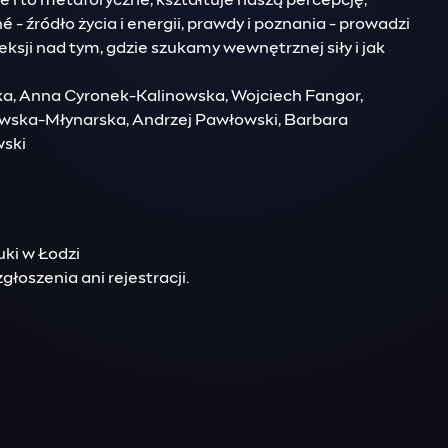
e i to metaforyczne, kształtuje naszą percepcję,
- źródło życia i energii, prawdy i poznania - prowadzi
eksji nad tym, gdzie szukamy wewnętrznej siły i jak
ka, Anna Cyronek-Kalinowska, Wojciech Fangor,
owska-Młynarska, Andrzej Pawłowski, Barbara
wski
uki w Łodzi
łoszenia ani rejestracji.