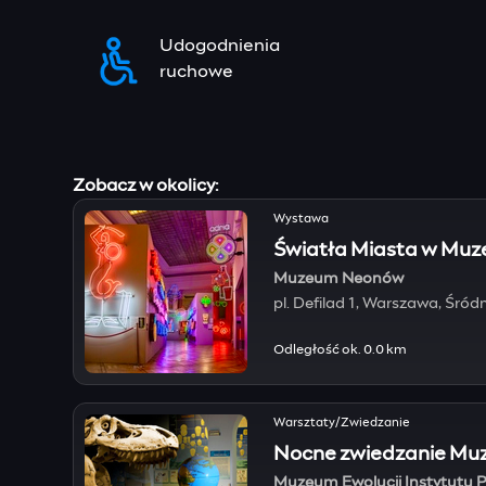
Udogodnienia
ruchowe
Zobacz w okolicy:
Wystawa
Światła Miasta w Mu
Muzeum Neonów
pl. Defilad 1, Warszawa, Śród
Odległość ok. 0.0 km
Warsztaty/Zwiedzanie
Nocne zwiedzanie Muz
Muzeum Ewolucji Instytutu P