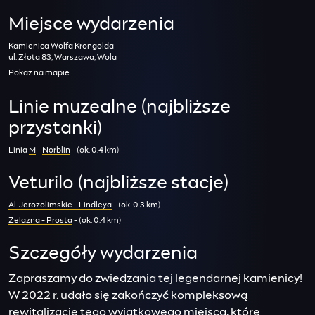
Miejsce wydarzenia
Kamienica Wolfa Krongolda
ul. Złota 83, Warszawa, Wola
Pokaż na mapie
Linie muzealne (najbliższe
przystanki)
Linia
M
-
Norblin
- (ok. 0.4 km)
Veturilo (najbliższe stacje)
Al. Jerozolimskie - Lindleya
- (ok. 0.3 km)
Żelazna - Prosta
- (ok. 0.4 km)
Szczegóły wydarzenia
Zapraszamy do zwiedzania tej legendarnej kamienicy!
W 2022 r. udało się zakończyć kompleksową
rewitalizację tego wyjątkowego miejsca, które