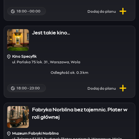
18:00 - 00:00
Dodaj do
planu
Jest takie kino…
Kino Specyfik
ul. Pańska 75 lok. 31 , Warszawa, Wola
Odległość ok. 0.3 km
18:00 - 23:00
Dodaj do
planu
Fabryka Norblina bez tajemnic. Plater w
roli głównej
Muzeum Fabryki Norblina