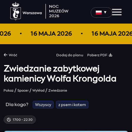
▼
2026
16 MAJA 2026
16 MAJA 20
Pobierz PDF
Wróć
Dodaj do
planu
Zwiedzanie zabytkowej
kamienicy Wolfa Krongolda
/
/
/
Pokaz
Spacer
Wykład
Zwiedzanie
Dla kogo?
Wszyscy
z psem i kotem
17:00 - 22:30