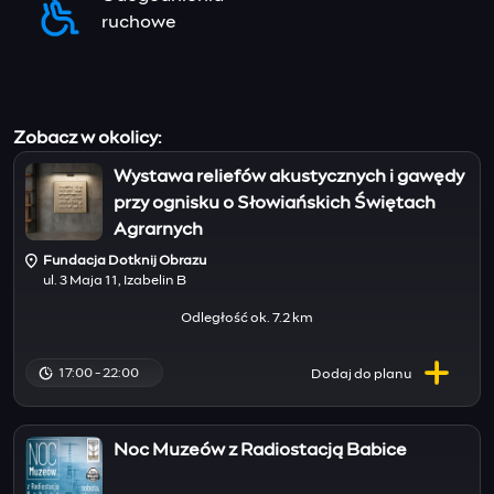
ruchowe
Zobacz w okolicy:
Wystawa reliefów akustycznych i gawędy
przy ognisku o Słowiańskich Świętach
Agrarnych
Fundacja Dotknij Obrazu
ul. 3 Maja 11, Izabelin B
Odległość ok. 7.2 km
17:00 - 22:00
Dodaj do
planu
Noc Muzeów z Radiostacją Babice