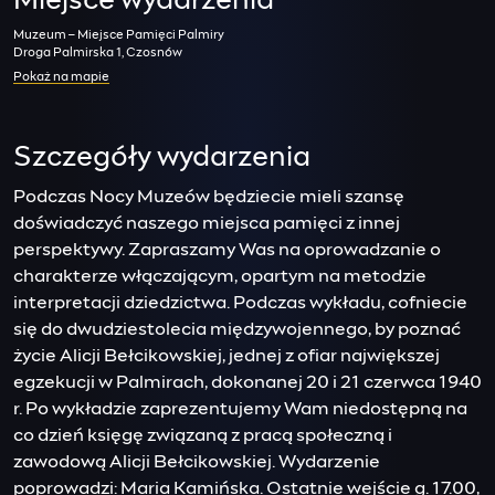
Miejsce wydarzenia
Muzeum – Miejsce Pamięci Palmiry
Droga Palmirska 1, Czosnów
Pokaż na mapie
Szczegóły wydarzenia
Podczas Nocy Muzeów będziecie mieli szansę
doświadczyć naszego miejsca pamięci z innej
perspektywy. Zapraszamy Was na oprowadzanie o
charakterze włączającym, opartym na metodzie
interpretacji dziedzictwa. Podczas wykładu, cofniecie
się do dwudziestolecia międzywojennego, by poznać
życie Alicji Bełcikowskiej, jednej z ofiar największej
egzekucji w Palmirach, dokonanej 20 i 21 czerwca 1940
r. Po wykładzie zaprezentujemy Wam niedostępną na
co dzień księgę związaną z pracą społeczną i
zawodową Alicji Bełcikowskiej. Wydarzenie
poprowadzi: Maria Kamińska. Ostatnie wejście g. 17.00,