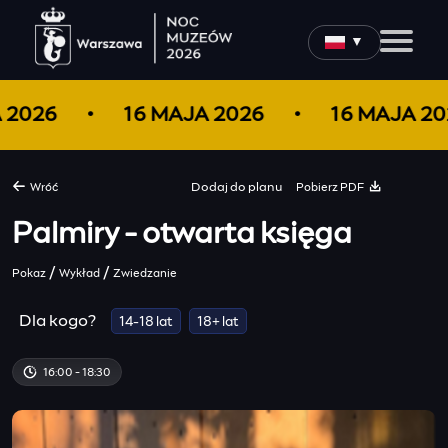
▼
A 2026
16 MAJA 2026
16 MAJA 2
Pobierz PDF
Wróć
Dodaj do
planu
Palmiry - otwarta księga
/
/
Pokaz
Wykład
Zwiedzanie
Dla kogo?
14-18 lat
18+ lat
16:00 - 18:30