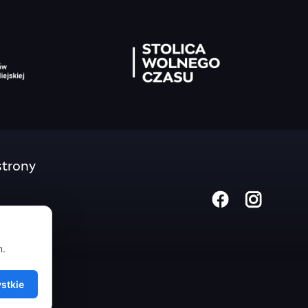
trony
m.
stkie