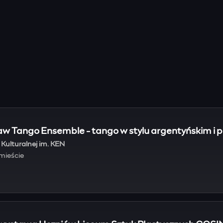
w Tango Ensemble - tango w stylu argentyńskim i 
Kulturalnej im. KEN
dmieście