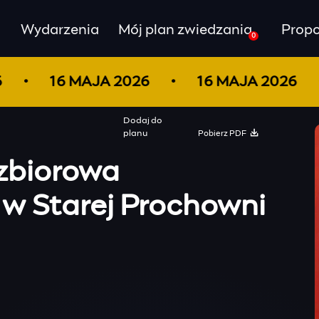
Wydarzenia
Mój plan zwiedzania
Propo
0
26
16 MAJA 2026
16 MAJA 2026
Dodaj do
Pobierz PDF
planu
zbiorowa
 w Starej Prochowni