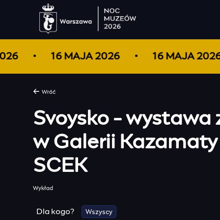
 2026
16 MAJA 2026
16 MAJA 20
Wróć
Svoysko - wystawa 
w Galerii Kazamaty
SCEK
Wykład
Dla kogo?
Wszyscy