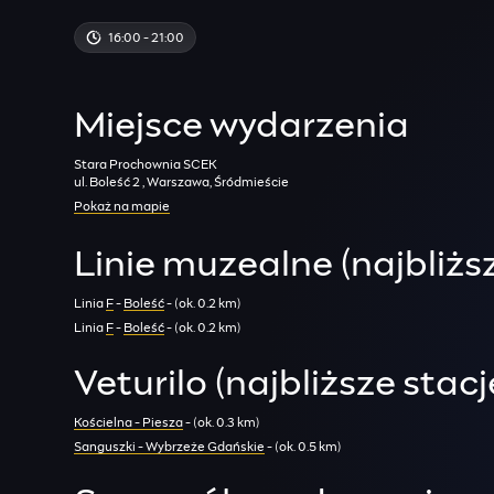
16:00 - 21:00
Miejsce wydarzenia
Stara Prochownia SCEK
ul. Boleść 2 , Warszawa, Śródmieście
Pokaż na mapie
Linie muzealne (najbliżs
Linia
F
-
Boleść
- (ok. 0.2 km)
Linia
F
-
Boleść
- (ok. 0.2 km)
Veturilo (najbliższe stacj
Kościelna - Piesza
- (ok. 0.3 km)
Sanguszki - Wybrzeże Gdańskie
- (ok. 0.5 km)