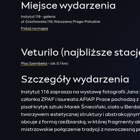
Miejsce wydarzenia
Instytut 116 - galeria
ul. Grochowska 116, Warszawa, Praga-Południe
Pokaż na mapie
Veturilo (najbliższe stacj
Plac Szembeka
- (ok. 0.1 km)
Szczegóły wydarzenia
Instytut 116 zaprasza na wystawę fotografii Jana
członka ZPAF i laureata AFIAP. Prace pochodzą z 
pisał krytyk sztuki Marek Śnieciński, ciało u Berd
tworzywem estetycznej struktury i abstrakcyjny
obcuje z formą rzeźbiarską, w której fragmenty a
mistrzowskie połączenie tradycji z nowoczesną p