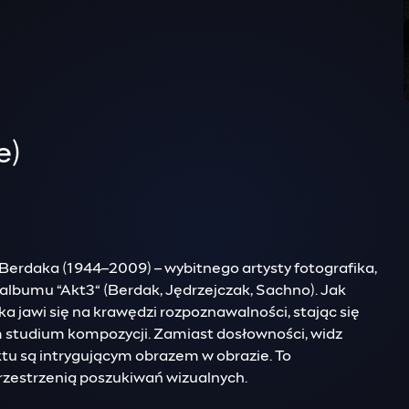
e)
 Berdaka (1944–2009) – wybitnego artysty fotografika,
albumu “Akt3“ (Berdak, Jędrzejczak, Sachno). Jak
aka jawi się na krawędzi rozpoznawalności, stając się
m studium kompozycji. Zamiast dosłowności, widz
ktu są intrygującym obrazem w obrazie. To
rzestrzenią poszukiwań wizualnych.