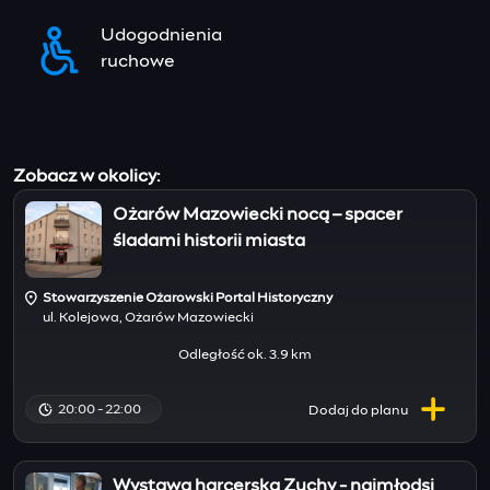
Udogodnienia
ruchowe
Zobacz w okolicy:
Ożarów Mazowiecki nocą – spacer
śladami historii miasta
Stowarzyszenie Ożarowski Portal Historyczny
ul. Kolejowa, Ożarów Mazowiecki
Odległość ok. 3.9 km
20:00 - 22:00
Dodaj do
planu
Wystawa harcerska Zuchy - najmłodsi