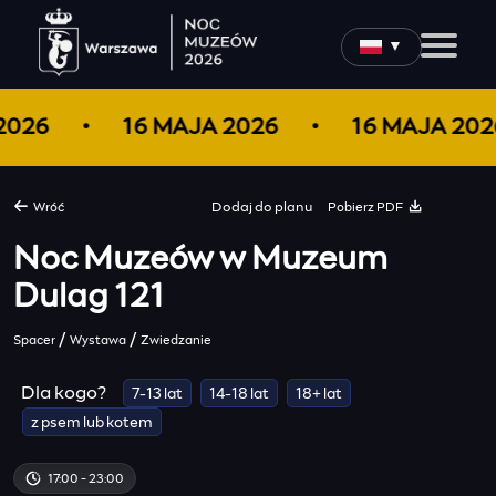
▼
 2026
16 MAJA 2026
16 MAJA 20
Pobierz PDF
Wróć
Dodaj do
planu
Noc Muzeów w Muzeum
Dulag 121
/
/
Spacer
Wystawa
Zwiedzanie
Dla kogo?
7-13 lat
14-18 lat
18+ lat
z psem lub kotem
17:00 - 23:00