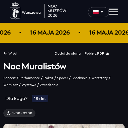
▼
2026
16 MAJA 2026
16 MAJA 202
Pobierz PDF
Wróć
Dodaj do
planu
Noc Muralistów
/
/
/
/
/
/
Koncert
Performance
Pokaz
Spacer
Spotkanie
Warsztaty
/
/
Wernisaż
Wystawa
Zwiedzanie
Dla kogo?
18+ lat
17:00 - 02:00