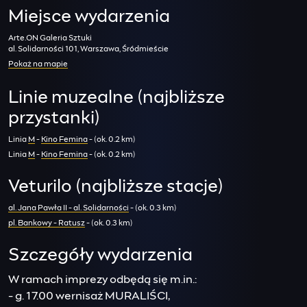
Miejsce wydarzenia
Arte.ON Galeria Sztuki
al. Solidarności 101, Warszawa, Śródmieście
Pokaż na mapie
Linie muzealne (najbliższe
przystanki)
Linia
M
-
Kino Femina
- (ok. 0.2 km)
Linia
M
-
Kino Femina
- (ok. 0.2 km)
Veturilo (najbliższe stacje)
al. Jana Pawła II - al. Solidarności
- (ok. 0.3 km)
pl. Bankowy - Ratusz
- (ok. 0.3 km)
Szczegóły wydarzenia
W ramach imprezy odbędą się m.in.:
- g. 17.00 wernisaż MURALIŚCI,