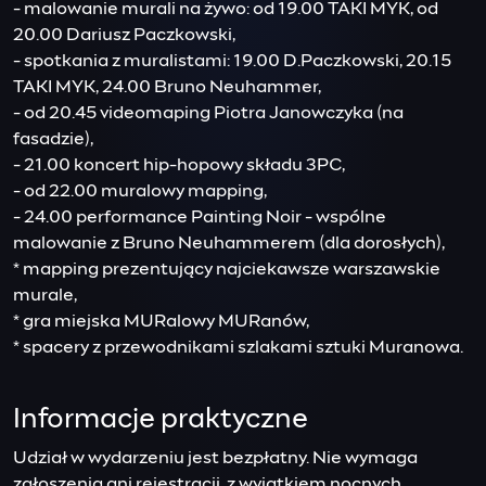
- malowanie murali na żywo: od 19.00 TAKI MYK, od
20.00 Dariusz Paczkowski,
- spotkania z muralistami: 19.00 D.Paczkowski, 20.15
TAKI MYK, 24.00 Bruno Neuhammer,
- od 20.45 videomaping Piotra Janowczyka (na
fasadzie),
- 21.00 koncert hip-hopowy składu 3PC,
- od 22.00 muralowy mapping,
- 24.00 performance Painting Noir - wspólne
malowanie z Bruno Neuhammerem (dla dorosłych),
* mapping prezentujący najciekawsze warszawskie
murale,
* gra miejska MURalowy MURanów,
* spacery z przewodnikami szlakami sztuki Muranowa.
Informacje praktyczne
Udział w wydarzeniu jest bezpłatny. Nie wymaga
zgłoszenia ani rejestracji, z wyjątkiem nocnych